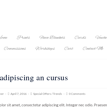
ome
Prints
Fleece Blankets
Cards
Vouche
Commissions
Workshops
Cart
Contact Me
adipiscing an cursus
ner
April 7, 2016
Special Offers
/
Trends
0 Comments
or sit amet, consectetur adipiscing elit. Integer nec odio. Praesen