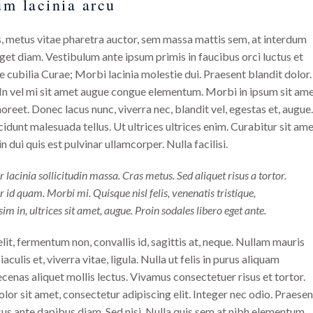
um lacinia arcu
, metus vitae pharetra auctor, sem massa mattis sem, at interdum
et diam. Vestibulum ante ipsum primis in faucibus orci luctus et
e cubilia Curae; Morbi lacinia molestie dui. Praesent blandit dolor.
In vel mi sit amet augue congue elementum. Morbi in ipsum sit am
laoreet. Donec lacus nunc, viverra nec, blandit vel, egestas et, augue.
idunt malesuada tellus. Ut ultrices ultrices enim. Curabitur sit am
n dui quis est pulvinar ullamcorper. Nulla facilisi.
r lacinia sollicitudin massa. Cras metus. Sed aliquet risus a tortor.
r id quam. Morbi mi. Quisque nisl felis, venenatis tristique,
sim in, ultrices sit amet, augue. Proin sodales libero eget ante.
lit, fermentum non, convallis id, sagittis at, neque. Nullam mauris
 iaculis et, viverra vitae, ligula. Nulla ut felis in purus aliquam
enas aliquet mollis lectus. Vivamus consectetuer risus et tortor.
or sit amet, consectetur adipiscing elit. Integer nec odio. Praesen
sus ante dapibus diam. Sed nisi. Nulla quis sem at nibh elementum