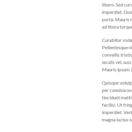
libero. Sed cur
imperdiet. Duis
porta. Mauris m
ad litora torqu
Curabitur sodal
Pellentesque n
convallis trist
iaculis vel, sus
Mauris ipsum. N
Quisque volutp
per conubia nos
tincidunt matti
facilisi. Ut fr
imperdiet. Vest
magna luctus su