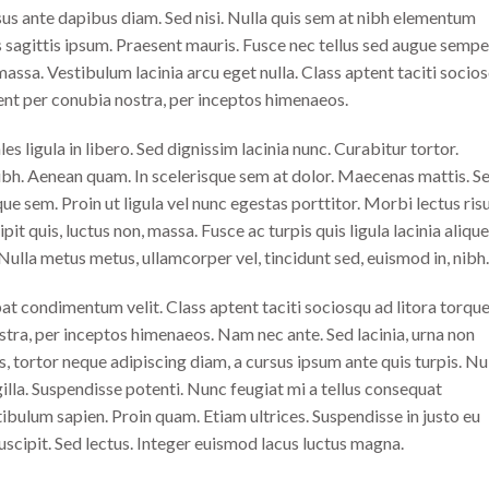
sus ante dapibus diam. Sed nisi. Nulla quis sem at nibh elementum
 sagittis ipsum. Praesent mauris. Fusce nec tellus sed augue sempe
assa. Vestibulum lacinia arcu eget nulla. Class aptent taciti socio
ent per conubia nostra, per inceptos himenaeos.
es ligula in libero. Sed dignissim lacinia nunc. Curabitur tortor.
ibh. Aenean quam. In scelerisque sem at dolor. Maecenas mattis. S
ique sem. Proin ut ligula vel nunc egestas porttitor. Morbi lectus risu
cipit quis, luctus non, massa. Fusce ac turpis quis ligula lacinia alique
ulla metus metus, ullamcorper vel, tincidunt sed, euismod in, nibh.
at condimentum velit. Class aptent taciti sociosqu ad litora torqu
tra, per inceptos himenaeos. Nam nec ante. Sed lacinia, urna non
s, tortor neque adipiscing diam, a cursus ipsum ante quis turpis. Nu
ingilla. Suspendisse potenti. Nunc feugiat mi a tellus consequat
ibulum sapien. Proin quam. Etiam ultrices. Suspendisse in justo eu
scipit. Sed lectus. Integer euismod lacus luctus magna.