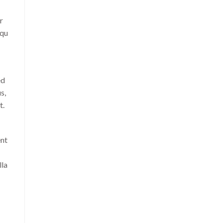
r
squ
ed
s,
t.
ent
lla