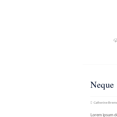
H
Neque 
Catherine Brem
Lorem ipsum dol