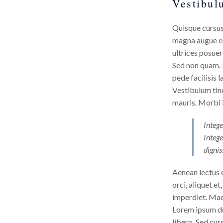
Vestibul
Quisque cursus
magna augue eg
ultrices posuer
Sed non quam. 
pede facilisis 
Vestibulum tinc
mauris. Morbi i
Intege
Intege
dignis
Aenean lectus e
orci, aliquet et,
imperdiet. Maec
Lorem ipsum dol
libero. Sed cur