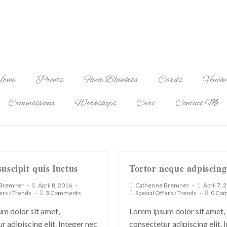
ome
Prints
Fleece Blankets
Cards
Vouche
Commissions
Workshops
Cart
Contact Me
suscipit quis luctus
Tortor neque adpiscin
 Bremner
April 8, 2016
Catherine Bremner
April 7, 
ers
/
Trends
3 Comments
Special Offers
/
Trends
0 Co
m dolor sit amet,
Lorem ipsum dolor sit amet,
r adipiscing elit. Integer nec
consectetur adipiscing elit. 