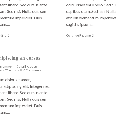
sent libero. Sed cursus ante
odio. Praesent libero. Sed c
am. Sed nisi. Nulla quis sem
dapibus diam. Sed nisi. Null
ementum imperdiet. Duis
at nibh elementum imperdiet
psum.…
sagittis ipsum.…
ading
Continue Reading
ipiscing an cursus
 Bremner
April 7, 2016
ers
/
Trends
0 Comments
m dolor sit amet,
r adipiscing elit. Integer nec
sent libero. Sed cursus ante
am. Sed nisi. Nulla quis sem
ementum imperdiet. Duis
psum.…