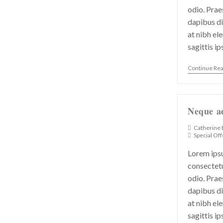
odio. Prae
dapibus di
at nibh el
sagittis i
Continue Re
Neque ad
Catherine
Special Off
Lorem ipsu
consectetu
odio. Prae
dapibus di
at nibh el
sagittis i