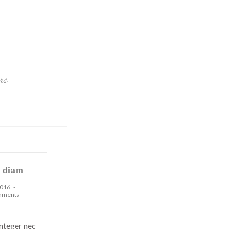
rs
g diam
2016
mments
Integer nec