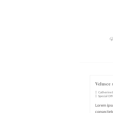
H
Velusce 
Catherine
Special Off
Lorem ipsu
consectetu